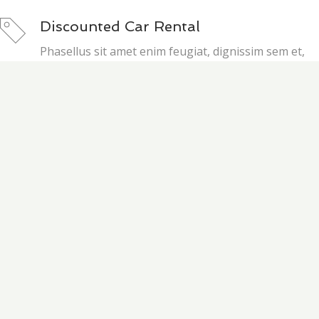
Discounted Car Rental
Phasellus sit amet enim feugiat, dignissim sem et,
tempus sapien. Mauris leo. Etiam cursus sapien quis
ligula rhoncus, quis sollicitudin.
Lorem Lipsum
Phasellus sit amet enim feugiat, dignissim sem et,
tempus sapien. Mauris leo. Etiam cursus sapien quis
ligula rhoncus, quis sollicitudin.